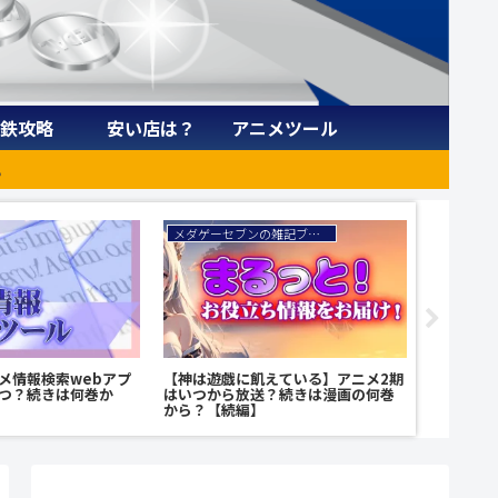
鉄攻略
安い店は？
アニメツール
。
メダゲーセブンの雑記ブログ
メ情報検索webアプ
【神は遊戯に飢えている】アニメ2期
海物語in
つ？続きは何巻か
はいつから放送？続きは漫画の何巻
の台・機
から？【続編】