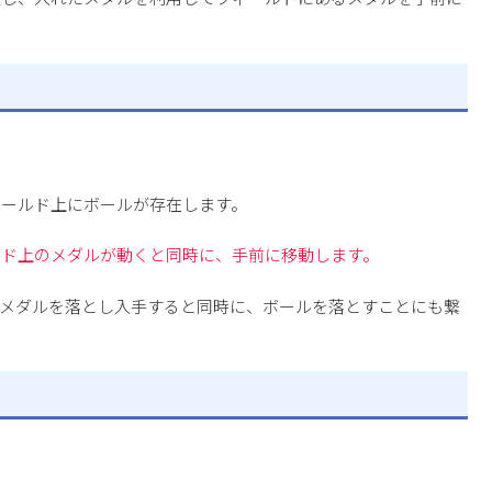
ィールド上にボールが存在します。
ルド上のメダルが動くと同時に、手前に移動します。
のメダルを落とし入手すると同時に、ボールを落とすことにも繋