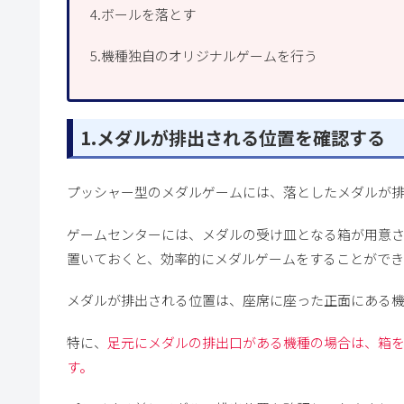
4.ボールを落とす
5.機種独自のオリジナルゲームを行う
1.メダルが排出される位置を確認する
プッシャー型のメダルゲームには、落としたメダルが
ゲームセンターには、メダルの受け皿となる箱が用意
置いておくと、効率的にメダルゲームをすることができ
メダルが排出される位置は、座席に座った正面にある
特に、
足元にメダルの排出口がある機種の場合は、箱
す。