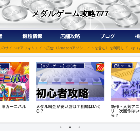
メダルゲーム攻略777
者
機種情報
店舗攻略
ブログ
桃
このサイトはアフィリエイト広告（Amazonアソシエイトを含む）を利用しています
【メダルゲーム】最新台｜機種情報【ゲームセンター】
【メダルゲーム】初心者攻略【ゲームセンター】
便利ツール
くるカーニバル
メダル料金が安い店は？相場はいく
新作・人気アニ
ら？
リ｜次回作はい
ら？