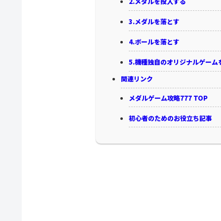
2.メダルを投入する
3.メダルを落とす
4.ボールを落とす
5.機種独自のオリジナルゲーム
関連リンク
メダルゲーム攻略777 TOP
初心者のためのお役立ち記事