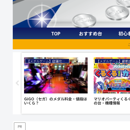
TOP
おすすめ台
初心
【メダルゲーム】店舗攻略【ゲームセンター】
グコンパ
GiGO（セガ）のメダル料金・値段は
マリオパーティくる
いくら？
の台・機種情報
PR