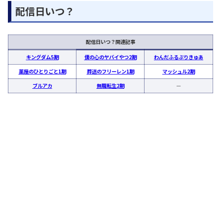
配信日いつ？
配信日いつ？関連記事
キングダム5期
僕の心のヤバイやつ2期
わんだふるぷりきゅあ
薬屋のひとりごと1期
葬送のフリーレン1期
マッシュル2期
ブルアカ
無職転生2期
ー