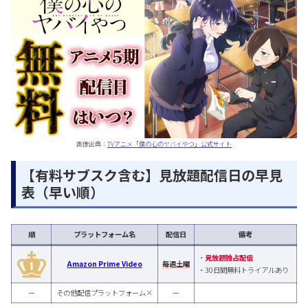
画像出典：
TVアニメ「僕の心のヤバイやつ」公式サイト
【有料サブスク含む】見放題配信日の早見
表（早い順）
順
プラットフォーム名
配信日
備考
・
見放題独占配信
Amazon Prime Video
毎週土曜
・30日間無料トライアルあり
ー
その他配信プラットフォーム×
ー