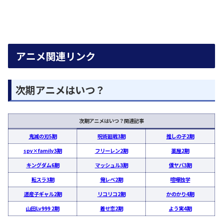
アニメ関連リンク
次期アニメはいつ？
次期アニメはいつ？関連記事
鬼滅の刃5期
呪術廻戦3期
推しの子2期
spy×family3期
フリーレン2期
薬屋2期
キングダム6期
マッシュル3期
僕ヤバ3期
転スラ3期
俺レベ2期
喧嘩独学
道産子ギャル2期
リコリコ2期
かのかり4期
山田Lv999 2期
着せ恋2期
よう実4期