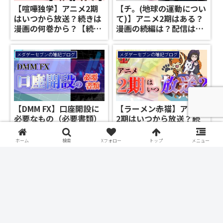
【喧嘩独学】アニメ2期
【チ。(地球の運動につい
はいつから放送？続きは
て)】アニメ2期はある？
漫画の何巻から？【続
漫画の続編は？配信はど
編】
こで見れる？
メダゲーセブンの雑記ブログ
メダゲーセブンの雑記ブログ
【DMM FX】口座開設に
【ラーメン赤猫】アニメ
必要なもの（必要書類）
2期はいつから放送？続
は？本人確認書類として
きは漫画の何巻から？
使えるものは？
【続編】
ホーム
検索
Xフォロー
トップ
メニュー
メダゲーセブンの雑記ブログ
メダゲーセブンの雑記ブログ
【神は遊戯に飢えてい
【忘却バッテリー】アニ
る】アニメ2期はいつか
メ2期はいつから放送？