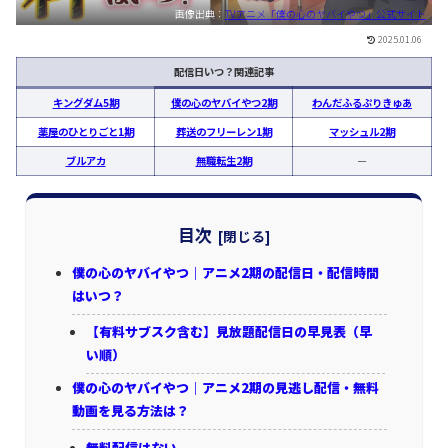
画像出典：
TVアニメ「僕の心のヤバイやつ」公式サイト
2025.01.06
配信日いつ？関連記事
キングダム5期
僕の心のヤバイやつ2期
わんだふるぷりきゅあ
薬屋のひとりごと1期
葬送のフリーレン1期
マッシュル2期
ブルアカ
無職転生2期
ー
目次
僕の心のヤバイやつ｜アニメ2期の配信日・配信時間
はいつ？
【有料サブスク含む】見放題配信日の早見表（早
い順）
僕の心のヤバイやつ｜アニメ2期の見逃し配信・無料
動画を見る方法は？
無料配信はない