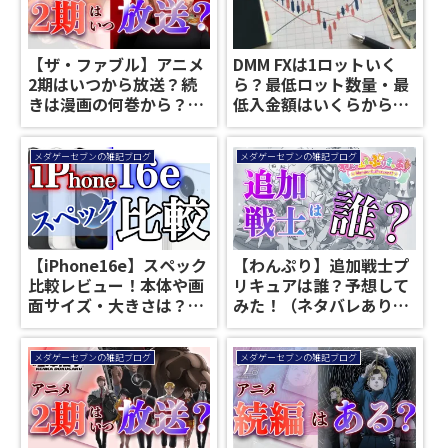
【ザ・ファブル】アニメ
DMM FXは1ロットいく
2期はいつから放送？続
ら？最低ロット数量・最
きは漫画の何巻から？
低入金額はいくらから始
【続編】
められる？
メダゲーセブンの雑記ブログ
メダゲーセブンの雑記ブログ
【iPhone16e】スペック
【わんぷり】追加戦士プ
比較レビュー！本体や画
リキュアは誰？予想して
面サイズ・大きさは？
みた！（ネタバレあり）
【iPhoneSE4】
【わんだふるぷりきゅ
あ】
メダゲーセブンの雑記ブログ
メダゲーセブンの雑記ブログ