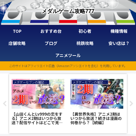
メダルゲーム攻略777
TOP
おすすめ台
初心者
機種情報
店舗攻略
ブログ
桃鉄攻略
安い店は？
アニメツール
このサイトはアフィリエイト広告（Amazonアソシエイトを含む）を利用しています。
メダゲーセブンの雑記ブログ
メダゲーセブンの雑記ブログ
い
【山田くんとLv999の恋をす
【異世界失格】アニメ2期は
G
何
る】アニメ2期はいつから放
いつから放送？続きは漫画の
金
送？配信サイトはどこで見れ
何巻から？【続編】
る？配信日・配信時間は？