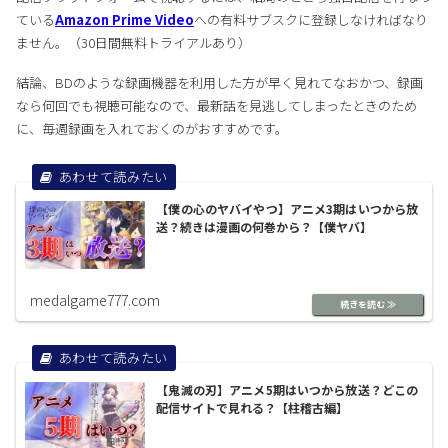
ている
Amazon Prime Video
への有料サブスクに登録しなければなり
ません。（30日間無料トライアルあり）
結論、BDのような録画機器を利用した方が早く見れてなおかつ、録画
なら何回でも視聴可能なので、最新話を見逃してしまったときのため
に、毎週録画を入れておくのがおすすめです。
【僕の心のヤバイやつ】アニメ3期はいつから放
送？続きは漫画の何巻から？【僕ヤバ】
medalgame777.com
【鬼滅の刃】アニメ5期はいつから放送？どこの
配信サイトで見れる？【柱稽古編】