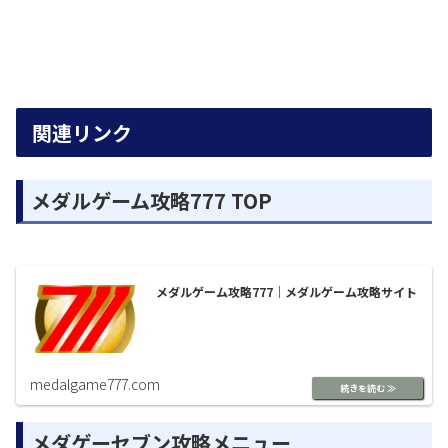
関連リンク
メダルゲーム攻略777 TOP
メダルゲーム攻略777｜メダルゲーム攻略サイト
medalgame777.com
メダゲーセブン攻略メニュー