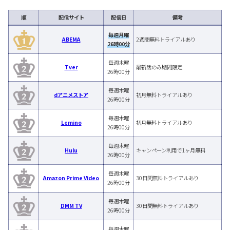
順
配信サイト
配信日
備考
毎週月曜
ABEMA
2週間無料トライアルあり
26時00分
毎週木曜
Tver
最新話のみ期間限定
26時00分
毎週木曜
dアニメストア
初月無料トライアルあり
26時00分
毎週木曜
Lemino
初月無料トライアルあり
26時00分
毎週木曜
Hulu
キャンペーン利用で1ヶ月無料
26時00分
毎週木曜
Amazon Prime Video
30日間無料トライアルあり
26時00分
毎週木曜
DMM TV
30日間無料トライアルあり
26時00分
毎週木曜