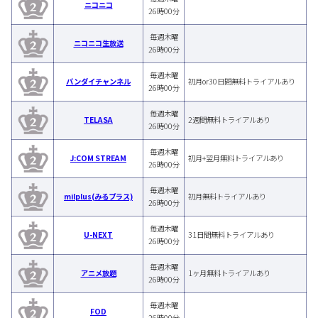
ニコニコ
26時00分
毎週木曜
ニコニコ生放送
26時00分
毎週木曜
バンダイチャンネル
初月or30日間無料トライアルあり
26時00分
毎週木曜
TELASA
2週間無料トライアルあり
26時00分
毎週木曜
J:COM STREAM
初月+翌月無料トライアルあり
26時00分
毎週木曜
milplus(みるプラス)
初月無料トライアルあり
26時00分
毎週木曜
U-NEXT
31日間無料トライアルあり
26時00分
毎週木曜
アニメ放題
1ヶ月無料トライアルあり
26時00分
毎週木曜
FOD
26時00分