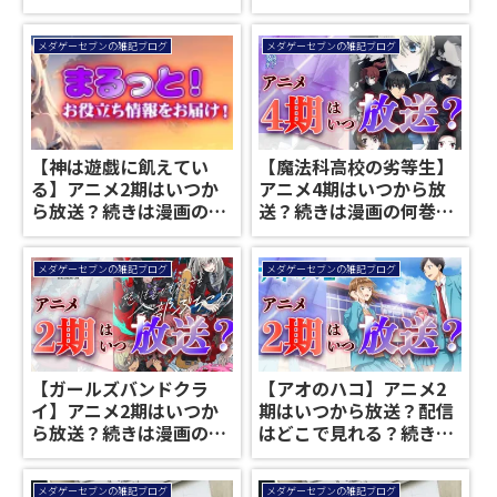
使えるものは？
ー）の景品を高額で売る
には？
メダゲーセブンの雑記ブログ
メダゲーセブンの雑記ブログ
【神は遊戯に飢えてい
【魔法科高校の劣等生】
る】アニメ2期はいつか
アニメ4期はいつから放
ら放送？続きは漫画の何
送？続きは漫画の何巻か
巻から？【続編】
ら？【続編】
メダゲーセブンの雑記ブログ
メダゲーセブンの雑記ブログ
【ガールズバンドクラ
【アオのハコ】アニメ2
イ】アニメ2期はいつか
期はいつから放送？配信
ら放送？続きは漫画の何
はどこで見れる？続きは
巻から？【続編】
漫画の何巻から？【続
編】
メダゲーセブンの雑記ブログ
メダゲーセブンの雑記ブログ