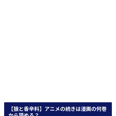
【狼と香辛料】アニメの続きは漫画の何巻
から読める？