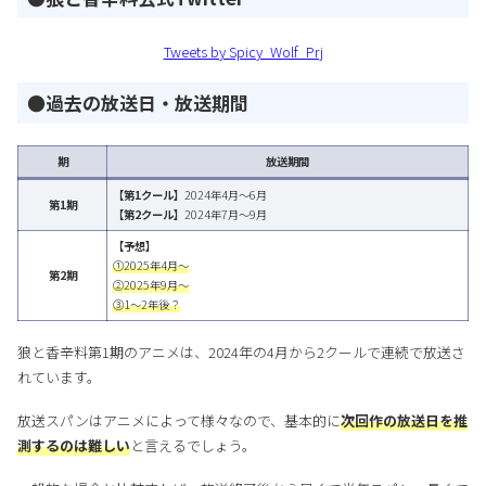
Tweets by Spicy_Wolf_Prj
●過去の放送日・放送期間
期
放送期間
【第1クール】
2024年4月〜6月
第1期
【第2クール】
2024年7月〜9月
【予想】
①2025年4月〜
第2期
②2025年9月〜
③1〜2年後？
狼と香辛料第1期のアニメは、2024年の4月から2クールで連続で放送さ
れています。
放送スパンはアニメによって様々なので、基本的に
次回作の放送日を推
測するのは難しい
と言えるでしょう。