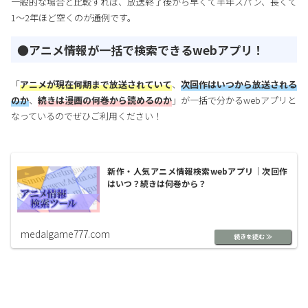
一般的な場合と比較すれば、放送終了後から早くて半年スパン、長くて
1〜2年ほど空くのが通例です。
●アニメ情報が一括で検索できるwebアプリ！
「
アニメが現在何期まで放送されていて
、
次回作はいつから放送される
のか
、
続きは漫画の何巻から読めるのか
」が一括で分かるwebアプリと
なっているのでぜひご利用ください！
新作・人気アニメ情報検索webアプリ｜次回作
はいつ？続きは何巻から？
medalgame777.com