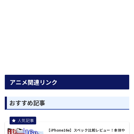
アニメ関連リンク
おすすめ記事
【iPhone16e】スペック比較レビュー！本体や