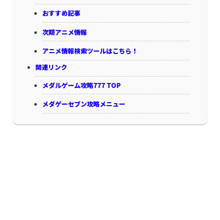
おすすめ記事
次期アニメ情報
アニメ情報検索ツールはこちら！
関連リンク
メダルゲーム攻略777 TOP
メダゲーセブン攻略メニュー