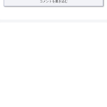
コメントを書き込む