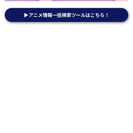
▶︎アニメ情報一括検索ツールはこちら！