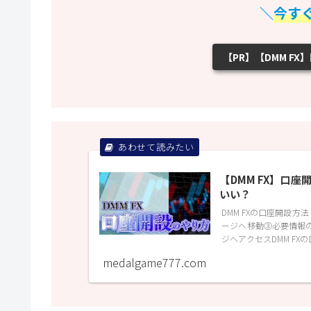
＼
今す
【PR】【DMM F
【DMM FX】口
いい？
DMM FXの口座開設方
ージへ移動③必要情報の
ジへアクセスDMM FX
medalgame777.com