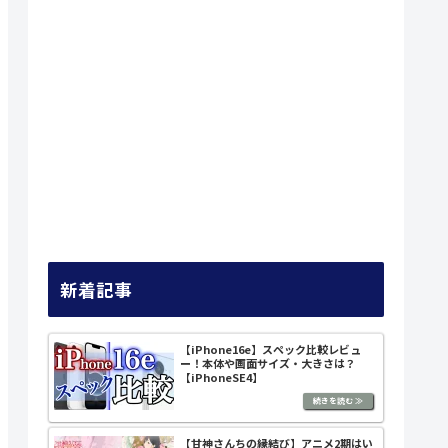
新着記事
【iPhone16e】スペック比較レビュ
ー！本体や画面サイズ・大きさは？
【iPhoneSE4】
【甘神さんちの縁結び】アニメ2期はい