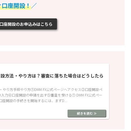
ぐ口座開設！
／
X】口座開設のお申込みはこちら
座開設方法・やり方は？審査に落ちた場合はどうしたら
法・やり方手順やり方①DMM FX公式ページへアクセス②口座開設ペ
入力④口座開設の申請を出す⑤審査を受ける① DMM FX公式ペー
の口座開設の手続きを開始するには、まずD...