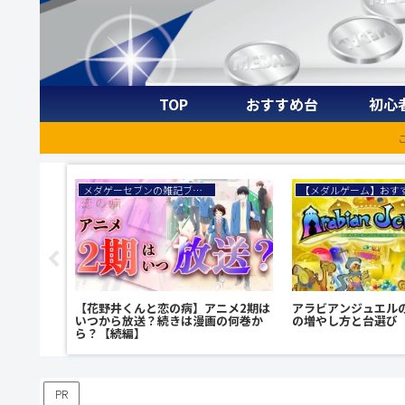
TOP
おすすめ台
初心
メダゲーセブンの雑記ブログ
ニメ3期は
【花野井くんと恋の病】アニメ2期は
アラビアンジュエル
の何巻か
いつから放送？続きは漫画の何巻か
の増やし方と台選び
ら？【続編】
PR