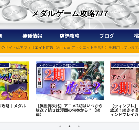
メダルゲーム攻略777
者
機種情報
店舗攻略
ブログ
桃
このサイトはアフィリエイト広告（Amazonアソシエイトを含む）を利用しています
【メダルゲーム】おすすめ台｜増やせる台・稼げる台は？【ゲームセンター】
メダゲーセブンの雑記ブログ
【異世界失格】アニメ2期はいつから
【ウィンブレ】
の攻略｜メダル
放送？続きは漫画の何巻から？【続
放送？続きは漫
編】
ィンドブレイカ