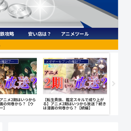
鉄攻略
安い店は？
アニメツール
。
メダゲーセブンの雑記ブログ
メダゲーセブンの雑記ブログ
アニメ2期はいつから
【転生貴族、鑑定スキルで成り上が
【無職転
画の何巻から？【ウ
る】アニメ2期はいつから放送？続き
新日）配
ー】
は漫画の何巻から？【続編】
はどこで