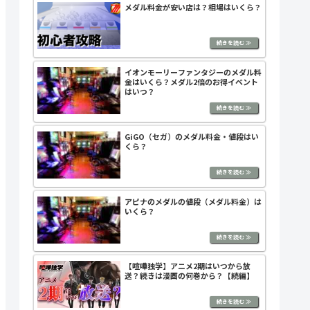
メダル料金が安い店は？相場はいくら？
イオンモーリーファンタジーのメダル料
金はいくら？メダル2倍のお得イベント
はいつ？
GiGO（セガ）のメダル料金・値段はい
くら？
アピナのメダルの値段（メダル料金）は
いくら？
【喧嘩独学】アニメ2期はいつから放
送？続きは漫画の何巻から？【続編】