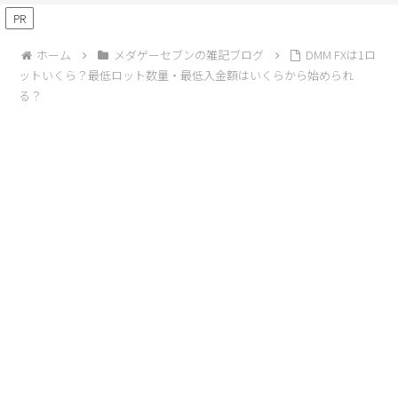
PR
ホーム
メダゲーセブンの雑記ブログ
DMM FXは1ロ
ットいくら？最低ロット数量・最低入金額はいくらから始められ
る？