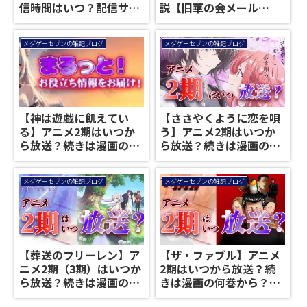
信時間はいつ？配信サイ
説【旧華の会メール
トでは最速何時から更
Bridal】
新？【アニメ1期】
メダゲーセブンの雑記ブログ
メダゲーセブンの雑記ブログ
【神は遊戯に飢えてい
【ささやくように恋を唄
る】アニメ2期はいつか
う】アニメ2期はいつか
ら放送？続きは漫画の何
ら放送？続きは漫画の何
巻から？【続編】
巻から？【続編】
メダゲーセブンの雑記ブログ
メダゲーセブンの雑記ブログ
【葬送のフリーレン】ア
【ザ・ファブル】アニメ
ニメ2期（3期）はいつか
2期はいつから放送？続
ら放送？続きは漫画の何
きは漫画の何巻から？
巻から？【続編】
【続編】