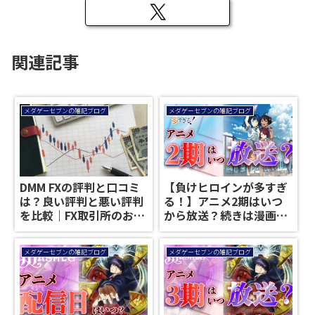
関連記事
メダゲーセブンの雑記ブログ
メダゲーセブンの雑記ブログ
DMM FXの評判と口コミ
【負けヒロインが多すぎ
は？良い評判と悪い評判
る！】アニメ2期はいつ
を比較｜FX取引所のおす
から放送？続きは漫画の
すめ
何巻から？【マケイン｜
続編】
メダゲーセブンの雑記ブログ
メダゲーセブンの雑記ブログ