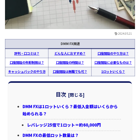
2024.05.21
DMM FX関連
評判・口コミは？
どんな人におすすめ？
口座開設のやり方は？
口座開設の年齢制限は？
口座開設の時間は？
口座開設に必要なものは？
キャッシュバックのやり方
口座開設は無職でも可？
1ロットいくら？
目次
DMM FXは1ロットいくら？最低入金額はいくらから
始められる？
レバレッジ25倍で1ロット＝約60,000円
DMM FXの最低ロット数量は？