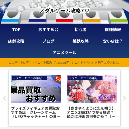
メダルゲーム攻略777
TOP
おすすめ台
初心者
機種情報
店舗攻略
ブログ
桃鉄攻略
安い店は？
アニメツール
このサイトはアフィリエイト広告（Amazonアソシエイトを含む）を利用しています。
メダゲーセブンの雑記ブログ
メダゲーセブンの雑記ブログ
プライズフィギュアの買取お
【ささやくように恋を唄う】
【
つ？
すすめ店｜クレーンゲーム
アニメ2期はいつから放送？
2
（UFOキャッチャー）の景品
続きは漫画の何巻から？【続
配
を高額で売るには？
編】
日
コ