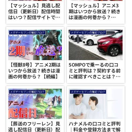
【マッシュル】見逃し配
【マッシュル】アニメ3
信日（更新日）配信時間
期はいつから放送？続き
はいつ？配信サイトでは
は漫画の何巻から？
最速何時から更新？【ア
【mashle】
ニメ2期】
メダゲーセブンの雑記ブログ
メダゲーセブンの雑記ブログ
【怪獣8号】アニメ2期は
SOMPOで乗ーるの口コ
いつから放送？続きは漫
ミと評判は？契約する前
画の何巻から？【続編】
に確認すべきことは？
【新車サブスク｜カーリ
ース】
メダゲーセブンの雑記ブログ
メダゲーセブンの雑記ブログ
【葬送のフリーレン】見
ハナメルの口コミと評判
逃し配信日（更新日）配
｜料金や登録方法まで解